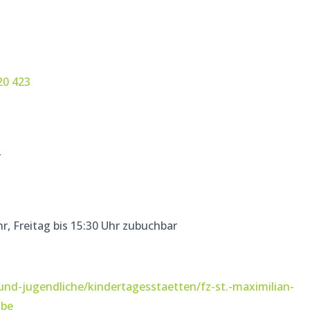
20 423
r
hr, Freitag bis 15:30 Uhr zubuchbar
und-jugendliche/kindertagesstaetten/fz-st.-maximilian-
lbe