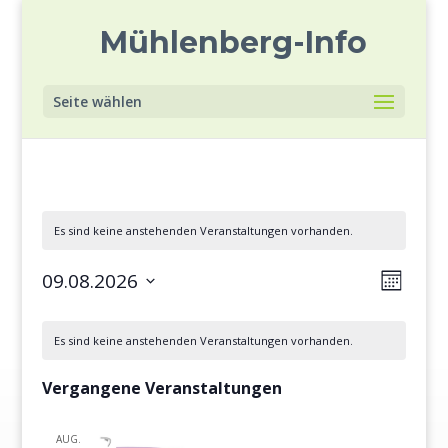
Mühlenberg-Info
Seite wählen
Es sind keine anstehenden Veranstaltungen vorhanden.
Verans
09.08.2026
Ansich
Monat
Ansich
Datum
Naviga
Kalender
Naviga
wählen.
Es sind keine anstehenden Veranstaltungen vorhanden.
von
Veranstaltungen
Vergangene Veranstaltungen
AUG.